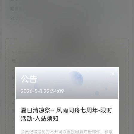
宅男福利周刊【第7期】祝莘莘学子 高考大捷！
2021年网易云最火歌单列表，总有一单是你的菜！
重要声明
1：本站所有文章内容均来源于互联网，我站仅作收集整
理，VIP/积分赞助/打赏等费用仅为维持网站正常运转；
2：本站部分文章、图片不代表本站立场，并不代表本站赞
×
公告
同其观点和对其真实性负责；
3：本站一律禁止以任何方式发布或转载任何违法的相关信
2026-5-8 22:34:09
息，访客发现请向管理员举报；
4：本站分享的高质量图集，出镜模特均为成年女性正常写
夏日清凉祭~ 风雨同舟七周年-限时
真无R18+内容，仅限用于摄影爱好者提供素材与鉴赏学
活动-入站须知
习；
5：本站所有所用素材等均为收集自互联网，仅作为个人学
会员记得遇见打不开可以直接回复注册邮件，获取