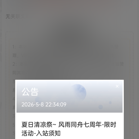
无关联文章
重要声明
1：本站所有文章内容均来源于互联网，我站仅作收集整
理，VIP/积分赞助/打赏等费用仅为维持网站正常运转；
2：本站部分文章、图片不代表本站立场，并不代表本站赞
同其观点和对其真实性负责；
3：本站一律禁止以任何方式发布或转载任何违法的相关信
×
公告
息，访客发现请向管理员举报；
4：本站分享的高质量图集，出镜模特均为成年女性正常写
2026-5-8 22:34:09
真无R18+内容，仅限用于摄影爱好者提供素材与鉴赏学
习；
夏日清凉祭~ 风雨同舟七周年-限时
5：本站所有所用素材等均为收集自互联网，仅作为个人学
活动-入站须知
习、研究以及欣赏！请在下载后24小时内删除。