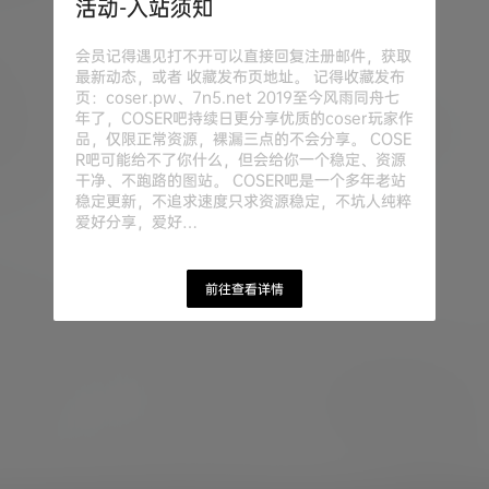
活动-入站须知
会员记得遇见打不开可以直接回复注册邮件，获取
最新动态，或者 收藏发布页地址。 记得收藏发布
页：coser.pw、7n5.net 2019至今风雨同舟七
年了，COSER吧持续日更分享优质的coser玩家作
品，仅限正常资源，裸漏三点的不会分享。 COSE
R吧可能给不了你什么，但会给你一个稳定、资源
干净、不跑路的图站。 COSER吧是一个多年老站
稳定更新，不追求速度只求资源稳定，不坑人纯粹
爱好分享，爱好…
前往查看详情