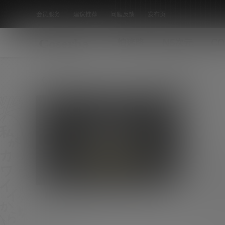
会员服务
建议推荐
问题反馈
发布页
怕迷路
N5次元
CO
全部标签
越南Coser Kuuko W（クー子）200
套COS作品合集打包[6812P/44.5GB]
2024.05.07：更新183-200期 2023.12.04：
更新160-182期 2023.05.16：更新153-159期
COS合集
2022.12.11：更新118-152期 Kuuko W（ク一
1