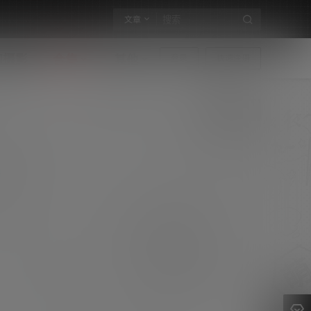
文章
构摄影
合集
其他
登录
快速注册
Kuuko合集