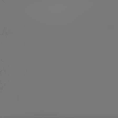
子），一枚热爱ACG文化的越南萌妹子，外表萌
萌哒! 狂野到不行的越南小妹妹「Kuuko W」十
超超
24年5月7日
分懂得利用镜头的角度散发色气，很符合「色气
王女」的名号！ 这种罗力颜却充满骚气的美体可
是正中宅宅们的胃口呢～真…