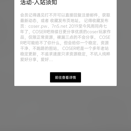
活动-入站须知
会员记得遇见打不开可以直接回复注册邮件，获取
最新动态，或者 收藏发布页地址。 记得收藏发布
页：coser.pw、7n5.net 2019至今风雨同舟七
年了，COSER吧持续日更分享优质的coser玩家作
品，仅限正常资源，裸漏三点的不会分享。 COSE
R吧可能给不了你什么，但会给你一个稳定、资源
干净、不跑路的图站。 COSER吧是一个多年老站
稳定更新，不追求速度只求资源稳定，不坑人纯粹
爱好分享，爱好…
前往查看详情