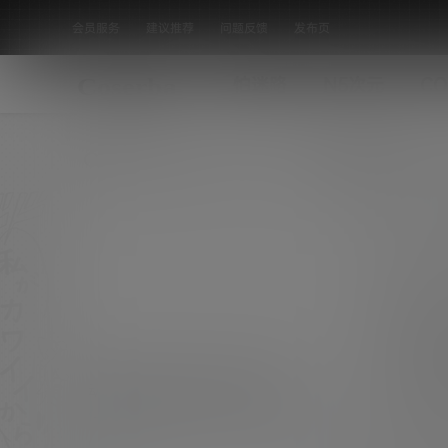
会员服务
建议推荐
问题反馈
发布页
怕迷路
N5次元
CO
全部标签
动漫博主 Bangni邦尼 NO.064 – 圣
诞甜心 [80P-3V 3.1 GB]
相关信息 [素材名称]：动漫博主 Bangni邦尼 N
O.064 - 圣诞甜心 [80P-3V 3.1 GB] [素材水
COS
印]：套图均为原版无第三方水印 [素材类型]：
0