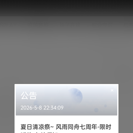
SPLAY
唯美意境
妹子在线
积分专区
机
×
公告
2026-5-8 22:34:09
夏日清凉祭~ 风雨同舟七周年-限时