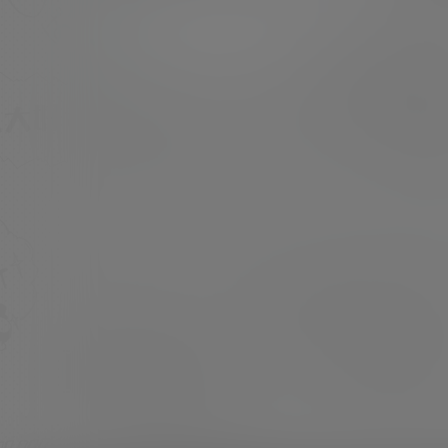
美少女Cosplay 或 私房写照 [素材申明]：本站
内容均来自网络，仅作分享欣赏，严禁商用，最
超超
3月21日
终所有权归素材本人所有 [素材下载]：度盘储存
链接失效请留言 [压缩格式]：7z或7z分卷压缩
文件，站内有解压教程 [素材申明]：本文分…