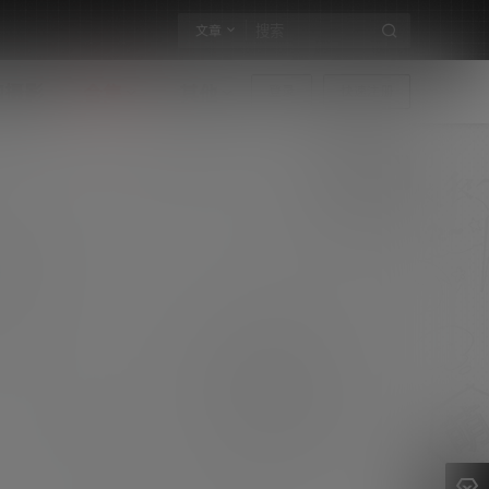
文章
构摄影
合集
其他
登录
快速注册
Bangni邦